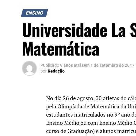
ENSINO
Universidade La S
Matemática
Publicado
9 anos atrás
em
1 de setembro de 2017
por
Redação
No dia 26 de agosto, 30 atletas do cá
pela Olimpíada de Matemática da Univ
estudantes matriculados no 9º ano d
Ensino Médio ou com Ensino Médio C
curso de Graduação) e alunos matric