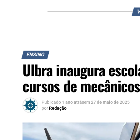
V
ENSINO
Ulbra inaugura escol
cursos de mecânicos 
Publicado
1 ano atrás
em
27 de maio de 2025
por
Redação