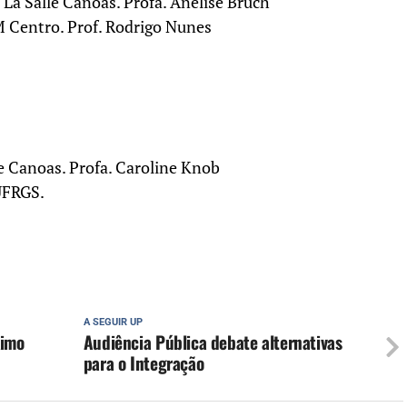
o La Salle Canoas. Profa. Anelise Bruch
 Centro. Prof. Rodrigo Nunes
lle Canoas. Profa. Caroline Knob
 UFRGS.
A SEGUIR UP
ximo
Audiência Pública debate alternativas
para o Integração