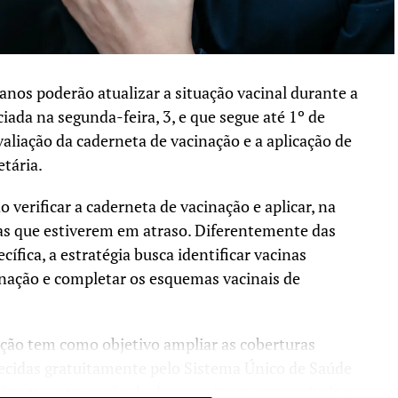
anos poderão atualizar a situação vacinal durante a
iada na segunda-feira, 3, e que segue até 1º de
aliação da caderneta de vacinação e a aplicação de
etária.
o verificar a caderneta de vacinação e aplicar, na
as que estiverem em atraso. Diferentemente das
fica, a estratégia busca identificar vacinas
nação e completar os esquemas vacinais de
ação tem como objetivo ampliar as coberturas
ferecidas gratuitamente pelo Sistema Único de Saúde
ui para a prevenção de doenças imunopreveníveis e