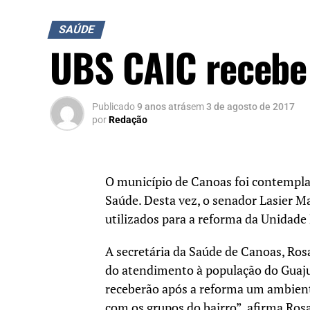
SAÚDE
UBS CAIC recebe 
Publicado
9 anos atrás
em
3 de agosto de 2017
por
Redação
O município de Canoas foi contempl
Saúde. Desta vez, o senador Lasier M
utilizados para a reforma da Unidade
A secretária da Saúde de Canoas, Rosa
do atendimento à população do Guaju
receberão após a reforma um ambien
com os grupos do bairro”, afirma Ros