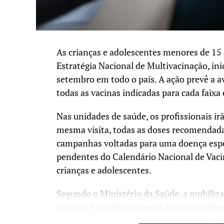
As crianças e adolescentes menores de 15 
Estratégia Nacional de Multivacinação, inic
setembro em todo o país. A ação prevê a av
todas as vacinas indicadas para cada faixa 
Nas unidades de saúde, os profissionais irã
mesma visita, todas as doses recomendad
campanhas voltadas para uma doença especí
pendentes do Calendário Nacional de Vaci
crianças e adolescentes.
Segundo o Ministério da Saúde, a mobiliz
vacinais e facilitar o acesso às vacinas o
(SUS). A atualização da caderneta contrib