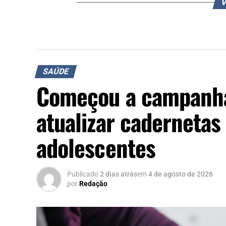
V
SAÚDE
Começou a campanha
atualizar cadernetas
adolescentes
Publicado
2 dias atrás
em
4 de agosto de 2026
por
Redação