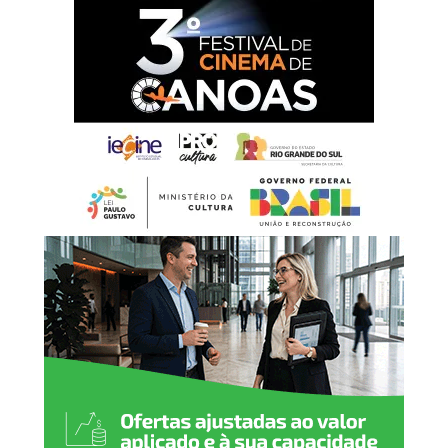
adolescência.
“Hoje entregamos muito
mais do que um prédio.
Estamos oferecendo um
espaço preparado para
acolher nossas crianças e
adolescentes com
dignidade, respeito e
segurança. Cada ambiente
foi pensado para
proporcionar conforto e
contribuir para um
atendimento cada vez mais