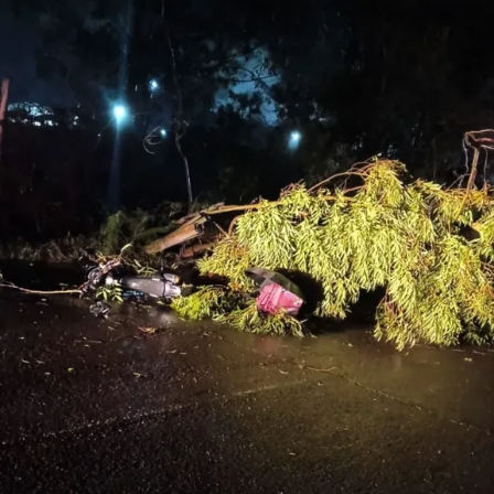
“Acho extremamente importante largar o celular, sentar
no sofá e folhear um jornal. O Timoneiro, mesmo sendo
um jornal local, atinge um grande número de leitores.
Traz as necessidades de Canoas, informa aquilo que é
essencial e o que gostamos de ler”.
Izabel Rigo – Empresária