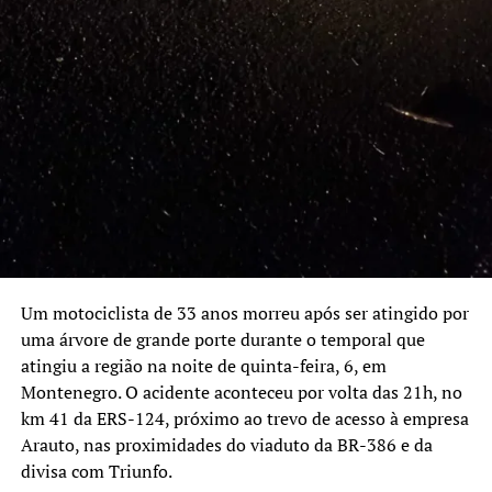
Um motociclista de 33 anos morreu após ser atingido por
uma árvore de grande porte durante o temporal que
atingiu a região na noite de quinta-feira, 6, em
Montenegro. O acidente aconteceu por volta das 21h, no
km 41 da ERS-124, próximo ao trevo de acesso à empresa
“É muito bom poder manusear um jornal hoje em dia,
Arauto, nas proximidades do viaduto da BR-386 e da
pois com as novas tecnologias tudo é online. Gosto de ter
divisa com Triunfo.
aquela comodidade de estar em casa, receber o jornal