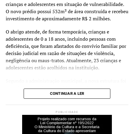
crianças e adolescentes em situação de vulnerabilidade.
O novo prédio possui 532m² de área construída e recebeu
investimento de aproximadamente R$ 2 milhões.
O abrigo atende, de forma temporária, crianças e
adolescentes de 0 a 18 anos, incluindo pessoas com
deficiência, que foram afastados do convívio familiar por
decisão judicial em razão de situações de violência,
negligência ou maus-tratos. Atualmente, 23 crianças e
adolescentes estão acolhidos na instituição.
Segundo a administração municipal, a nova estrutura foi
planejada para oferecer ambientes mais amplos,
CONTINUAR A LER
acessíveis e adequados às necessidades dos acolhidos e
das equipes que atuam no serviço.
PUBLICIDADE
Durante a cerimônia de inauguração, o prefeito Rodrigo
Battistella afirmou que a entrega da nova sede representa
um reforço na estrutura da rede de proteção à infância e à