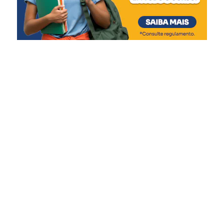
capacidade de atendimento
e garante mais qualidade
de vida às crianças e
adolescentes, respeitando
suas necessidades e
promovendo um ambiente
mais acolhedor durante
esse período tão delicado”,
afirmou.
A gestão do Abrigo Municipal é realizada em parceria
com a Associação Beneficente Evangélica da Floresta
Imperial (ABEFI), conforme previsto na Lei Federal nº
13.019/2014, que regulamenta as parcerias entre o poder
público e organizações da sociedade civil.