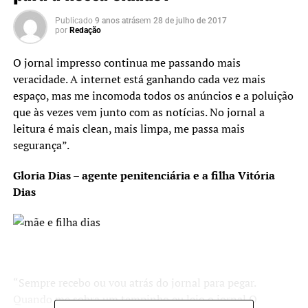
Publicado
9 anos atrás
em
28 de julho de 2017
por
Redação
O jornal impresso continua me passando mais
veracidade. A internet está ganhando cada vez mais
espaço, mas me incomoda todos os anúncios e a poluição
que às vezes vem junto com as notícias. No jornal a
leitura é mais clean, mais limpa, me passa mais
segurança”.
Gloria Dias – agente penitenciária e a filha Vitória
Dias
“Sempre recebo ou vou atrás do jornal para pegar.
Quando me sobra um tempinho eu leio o jornal O