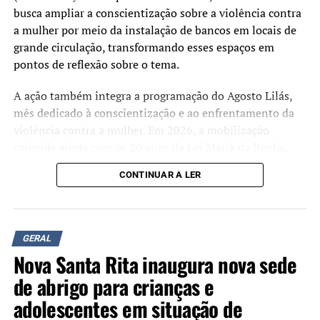
busca ampliar a conscientização sobre a violência contra
a mulher por meio da instalação de bancos em locais de
grande circulação, transformando esses espaços em
pontos de reflexão sobre o tema.
A ação também integra a programação do Agosto Lilás,
mês dedicado à conscientização e ao enfrentamento da
violência contra a mulher. Em 2026, a mobilização
coincide ainda com os 20 anos da Lei Maria da Penha,
marco da legislação brasileira de proteção às mulheres
CONTINUAR A LER
em situação de violência.
Além da instalação dos bancos, estão sendo realizadas
oficinas de pintura e rodas de conversa para discutir a
GERAL
prevenção da violência de gênero e divulgar informações
Nova Santa Rita inaugura nova sede
sobre a rede de proteção às vítimas.
de abrigo para crianças e
De acordo com os organizadores, até o momento foram
adolescentes em situação de
instalados nove Bancos Vermelhos: três no Parque