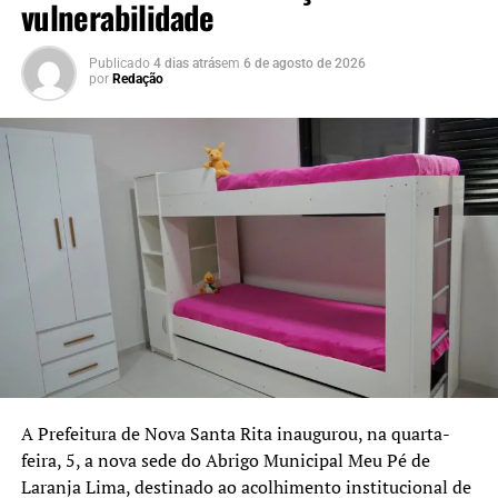
vulnerabilidade
Olmiro Brandão e um em cada uma das praças
localizadas nos bairros Califórnia, Centro, Vila
Publicado
4 dias atrás
em
6 de agosto de 2026
Esperança, Pedreira, Maria José e Loteamento Popular.
por
Redação
A previsão é de que a iniciativa seja ampliada para as 19
escolas municipais e três escolas estaduais do município.
Segundo os dados informados pelo coletivo, o Rio
Grande do Sul registra atualmente 43 casos de
feminicídio. A proposta dos Bancos Vermelhos é
contribuir para a sensibilização da população e reforçar o
debate sobre a prevenção da violência contra as
mulheres.
A Prefeitura de Nova Santa Rita inaugurou, na quarta-
feira, 5, a nova sede do Abrigo Municipal Meu Pé de
Laranja Lima, destinado ao acolhimento institucional de