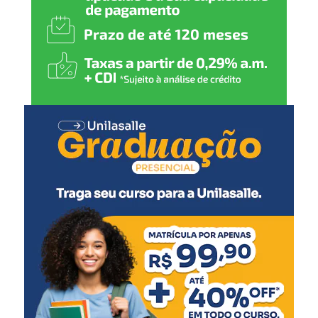
humanizado, fortalecendo a
rede de proteção de Nova
Santa Rita”, declarou.
A secretária municipal de Desenvolvimento Social,
Solange Lewandoski Laubine, destacou que a nova sede
oferece melhores condições para o atendimento e para o
trabalho das equipes responsáveis pelo acolhimento.
“O acolhimento
institucional exige uma
estrutura adequada e um
ambiente que transmita
cuidado e segurança. Este
novo espaço amplia nossa