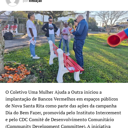
por
Redação
liberação do trânsito.
TÓPICOS RELACIONADOS:
A SEGUIR UP
Toda sexta-feira nas mãos dos canoenses
NÃO SE ESQUEÇA
O Timoneiro completa 51 anos de luta jornalística pelos
O Coletivo Uma Mulher Ajuda a Outra iniciou a
direitos dos canoenses
implantação de Bancos Vermelhos em espaços públicos
de Nova Santa Rita como parte das ações da campanha
Dia do Bem Fazer, promovida pelo Instituto Intercement
e pelo CDC Comitê de Desenvolvimento Comunitário
(Community Development Committee). A iniciativa