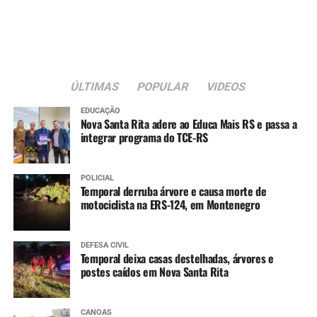
A nova sede passa a integrar a estrutura da rede
municipal de assistência social voltada ao atendimento
de crianças e adolescentes em situação de acolhimento
institucional.
ÚLTIMAS
POPULAR
VIDEOS
EDUCAÇÃO
Nova Santa Rita adere ao Educa Mais RS e passa a
integrar programa do TCE-RS
POLICIAL
Temporal derruba árvore e causa morte de
motociclista na ERS-124, em Montenegro
DEFESA CIVIL
Temporal deixa casas destelhadas, árvores e
postes caídos em Nova Santa Rita
CANOAS