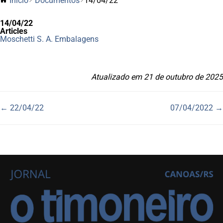
Inicio
Documentos
14/04/22
14/04/22
Articles
Moschetti S. A. Embalagens
Atualizado em 21 de outubro de 2025
Navegação
← 22/04/22
07/04/2022 →
Doc